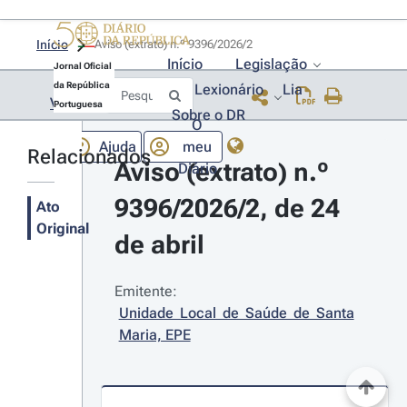
Início
Aviso (extrato) n.º 9396/2026/2 
Início
Legislação
Jornal Oficial
da República
Lexionário
Lia
Voltar
Portuguesa
Sobre o DR
O
Ajuda
meu
Relacionados
Aviso (extrato) n.º 
Diário
9396/2026/2, de 24 
Ato
Original
de abril
Emitente:
Unidade Local de Saúde de Santa 
Maria, EPE