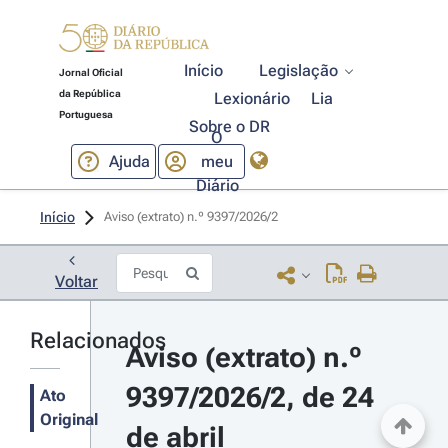
Início
Legislação
Jornal Oficial
da República
Lexionário
Lia
Portuguesa
Sobre o DR
O
Ajuda
meu
Diário
Início
Aviso (extrato) n.º 9397/2026/2 
Voltar
Relacionados
Aviso (extrato) n.º 
9397/2026/2, de 24 
Ato
Original
de abril