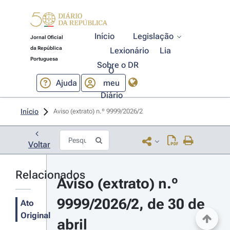
Início
Legislação
Jornal Oficial
da República
Lexionário
Lia
Portuguesa
Sobre o DR
O
Ajuda
meu
Diário
Início
Aviso (extrato) n.º 9999/2026/2 
Voltar
Relacionados
Aviso (extrato) n.º 
9999/2026/2, de 30 de 
Ato
Original
abril