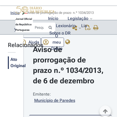
Início
Aviso de prorrogação de prazo  n.º 1034/2013 
Início
Legislação
Jornal Oficial
da República
Lexionário
Lia
Voltar
Portuguesa
Sobre o DR
O
Ajuda
meu
Relacionados
Aviso de 
Diário
prorrogação de 
Ato
Original
prazo n.º 1034/2013, 
de 6 de dezembro
Emitente:
Município de Paredes