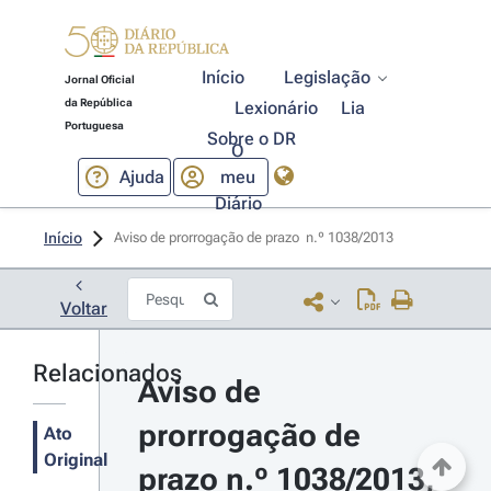
Início
Legislação
Jornal Oficial
da República
Lexionário
Lia
Portuguesa
Sobre o DR
O
Ajuda
meu
Diário
Início
Aviso de prorrogação de prazo  n.º 1038/2013 
Voltar
Relacionados
Aviso de 
prorrogação de 
Ato
Original
prazo n.º 1038/2013, 