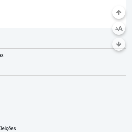
A
A
as
leições