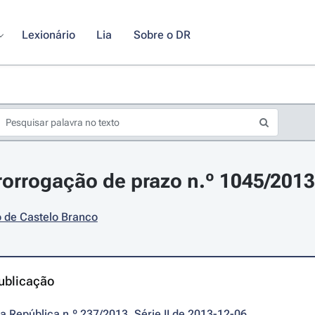
Lexionário
Lia
Sobre o DR
rorrogação de prazo n.º 1045/201
o de Castelo Branco
ublicação
da República n.º 237/2013, Série II de 2013-12-06