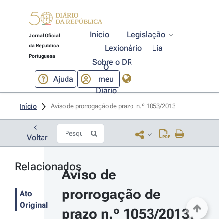
Início
Legislação
Jornal Oficial
da República
Lexionário
Lia
Portuguesa
Sobre o DR
O
Ajuda
meu
Diário
Início
Aviso de prorrogação de prazo  n.º 1053/2013 
Voltar
Relacionados
Aviso de 
prorrogação de 
Ato
Original
prazo n.º 1053/2013, 