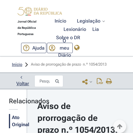
Início
Legislação
Jornal Oficial
da República
Lexionário
Lia
Portuguesa
Sobre o DR
O
Ajuda
meu
Diário
Início
Aviso de prorrogação de prazo  n.º 1054/2013 
Voltar
Relacionados
Aviso de 
prorrogação de 
Ato
Original
prazo n.º 1054/2013, 