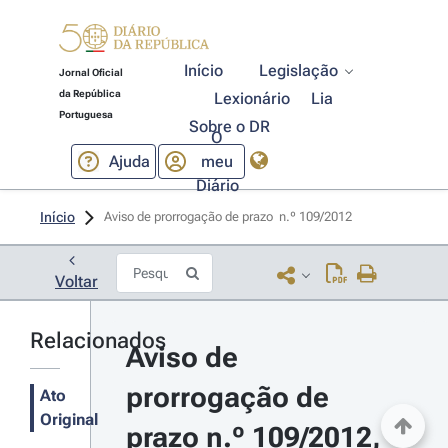
Início
Legislação
Jornal Oficial
da República
Lexionário
Lia
Portuguesa
Sobre o DR
O
Ajuda
meu
Diário
Início
Aviso de prorrogação de prazo  n.º 109/2012 
Voltar
Relacionados
Aviso de 
prorrogação de 
Ato
Original
prazo n.º 109/2012, 