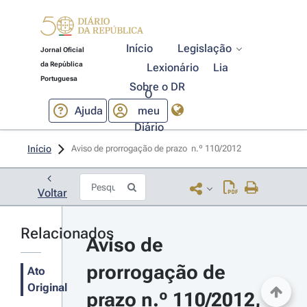
Início
Legislação
Jornal Oficial
da República
Lexionário
Lia
Portuguesa
Sobre o DR
O
Ajuda
meu
Diário
Início
Aviso de prorrogação de prazo  n.º 110/2012 
Voltar
Relacionados
Aviso de 
prorrogação de 
Ato
Original
prazo n.º 110/2012, 