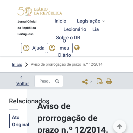
Início
Legislação
Jornal Oficial
da República
Lexionário
Lia
Portuguesa
Sobre o DR
O
Ajuda
meu
Diário
Início
Aviso de prorrogação de prazo  n.º 12/2014 
Voltar
Relacionados
Aviso de 
prorrogação de 
Ato
Original
prazo n.º 12/2014, 