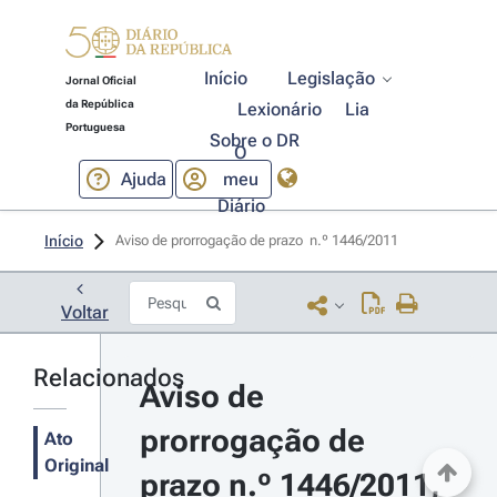
Início
Legislação
Jornal Oficial
da República
Lexionário
Lia
Portuguesa
Sobre o DR
O
Ajuda
meu
Diário
Início
Aviso de prorrogação de prazo  n.º 1446/2011 
Voltar
Relacionados
Aviso de 
prorrogação de 
Ato
Original
prazo n.º 1446/2011, 