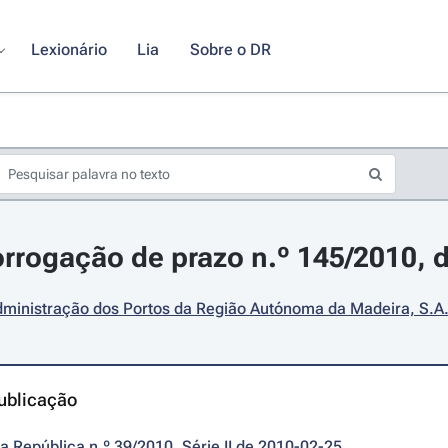
Lexionário
Lia
Sobre o DR
orrogação de prazo n.º 145/2010, d
ministração dos Portos da Região Autónoma da Madeira, S.A
ublicação
da República n.º 39/2010, Série II de 2010-02-25