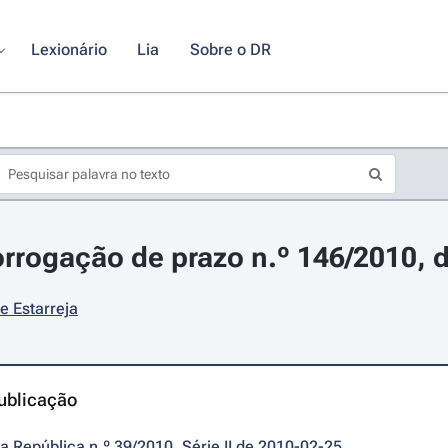
Lexionário
Lia
Sobre o DR
orrogação de prazo n.º 146/2010, d
e Estarreja
ublicação
da República n.º 39/2010, Série II de 2010-02-25