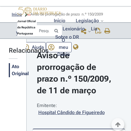
Início
Aviso de prorrogação de prazo  n.º 150/2009 
Início
Legislação
Jornal Oficial
da República
Lexionário
Lia
Voltar
Portuguesa
Sobre o DR
O
Ajuda
meu
Relacionados
Aviso de 
Diário
prorrogação de 
Ato
Original
prazo n.º 150/2009, 
de 11 de março
Emitente:
Hospital Cândido de Figueiredo