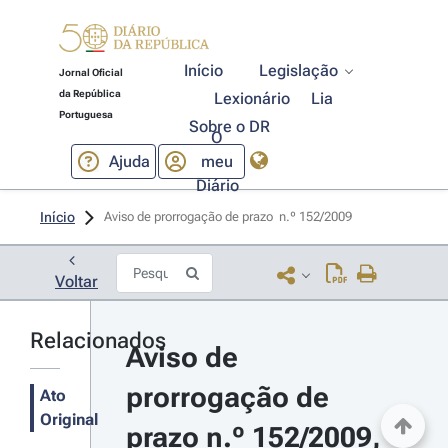
Início
Legislação
Jornal Oficial
da República
Lexionário
Lia
Portuguesa
Sobre o DR
O
Ajuda
meu
Diário
Início
Aviso de prorrogação de prazo  n.º 152/2009 
Voltar
Relacionados
Aviso de 
prorrogação de 
Ato
Original
prazo n.º 152/2009, 