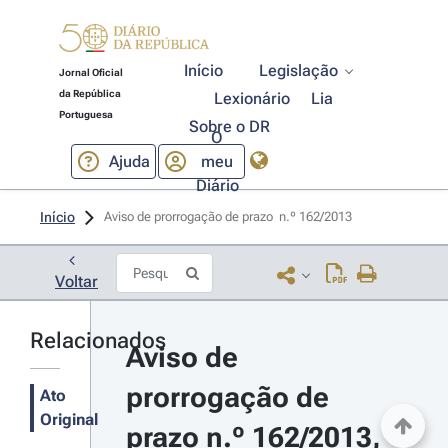
Início
Legislação
Jornal Oficial
da República
Lexionário
Lia
Portuguesa
Sobre o DR
O
Ajuda
meu
Diário
Início
Aviso de prorrogação de prazo  n.º 162/2013 
Voltar
Relacionados
Aviso de 
prorrogação de 
Ato
Original
prazo n.º 162/2013, 