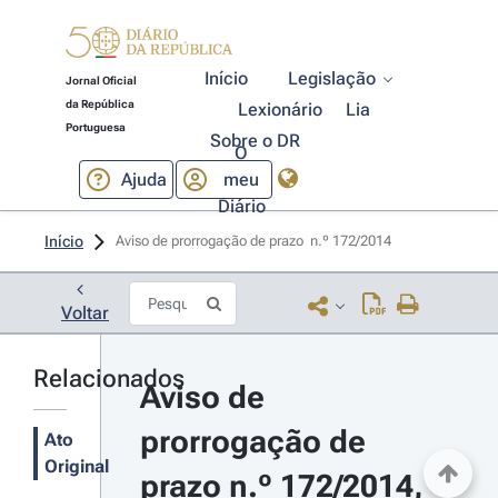
Início
Legislação
Jornal Oficial
da República
Lexionário
Lia
Portuguesa
Sobre o DR
O
Ajuda
meu
Diário
Início
Aviso de prorrogação de prazo  n.º 172/2014 
Voltar
Relacionados
Aviso de 
prorrogação de 
Ato
Original
prazo n.º 172/2014, 