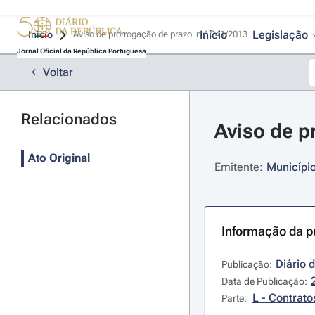
Início
Legislação
Início
Aviso de prorrogação de prazo  n.º 241/2013 
Jornal Oficial da República Portuguesa
Voltar
Relacionados
Aviso de p
Ato Original
Emitente:
Município
Informação da p
Diário 
Publicação:
Data de Publicação:
L - Contrato
Parte: