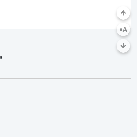
A
A
ca