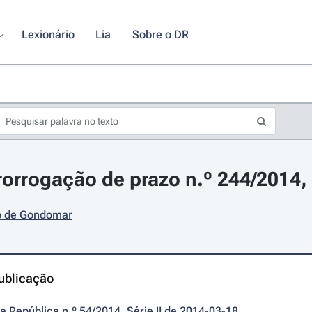
Lexionário
Lia
Sobre o DR
rorrogação de prazo n.º 244/2014,
o de Gondomar
ublicação
da República n.º 54/2014, Série II de 2014-03-18