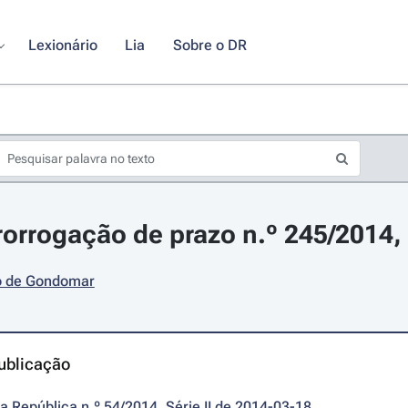
Lexionário
Lia
Sobre o DR
rorrogação de prazo n.º 245/2014,
o de Gondomar
ublicação
da República n.º 54/2014, Série II de 2014-03-18