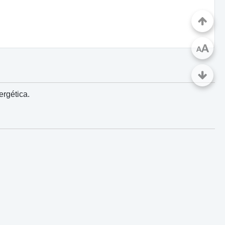
A
A
rgética.