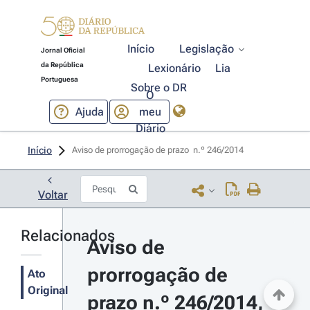
Início
Legislação
Jornal Oficial
da República
Lexionário
Lia
Portuguesa
Sobre o DR
O
Ajuda
meu
Diário
Início
Aviso de prorrogação de prazo  n.º 246/2014 
Voltar
Relacionados
Aviso de 
prorrogação de 
Ato
Original
prazo n.º 246/2014, 