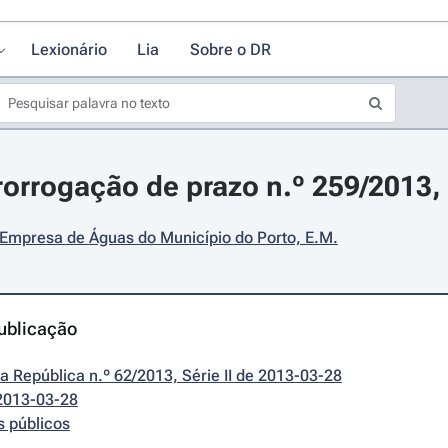
Lexionário
Lia
Sobre o DR
rorrogação de prazo n.º 259/2013,
Empresa de Águas do Município do Porto, E.M.
ublicação
da República n.º 62/2013, Série II de 2013-03-28
2013-03-28
s públicos