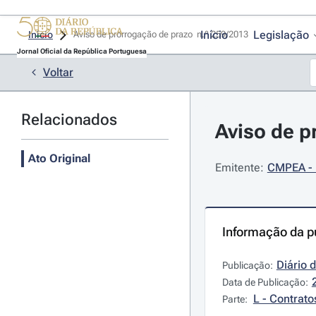
Início
Legislação
Início
Aviso de prorrogação de prazo  n.º 259/2013 
Jornal Oficial da República Portuguesa
Voltar
Relacionados
Aviso de p
Ato Original
Emitente:
CMPEA - 
Informação da p
Diário 
Publicação:
Data de Publicação:
L - Contrato
Parte: