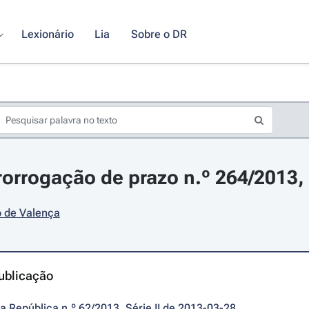
Lexionário
Lia
Sobre o DR
rorrogação de prazo n.º 264/2013,
o de Valença
ublicação
da República n.º 62/2013, Série II de 2013-03-28