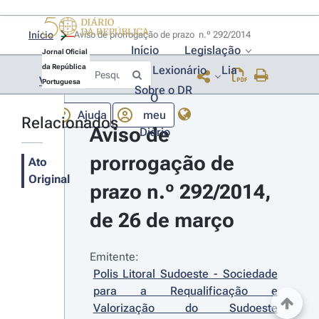
Início
Aviso de prorrogação de prazo  n.º 292/2014 
Início
Legislação
Jornal Oficial
da República
Lexionário
Lia
Voltar
Portuguesa
Sobre o DR
O
Ajuda
meu
Relacionados
Aviso de 
Diário
prorrogação de 
Ato
Original
prazo n.º 292/2014, 
de 26 de março
Emitente:
Polis Litoral Sudoeste - Sociedade 
para a Requalificação e 
Valorização do Sudoeste 