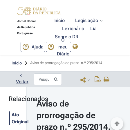
Início
Legislação
Jornal Oficial
da República
Lexionário
Lia
Portuguesa
Sobre o DR
O
Ajuda
meu
Diário
Início
Aviso de prorrogação de prazo  n.º 295/2014 
Voltar
Relacionados
Aviso de 
prorrogação de 
Ato
Original
prazo n.º 295/2014, 