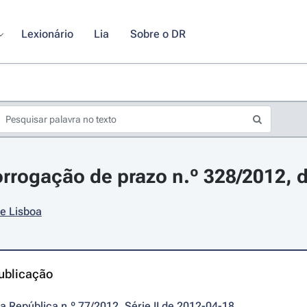
Lexionário
Lia
Sobre o DR
orrogação de prazo n.º 328/2012, d
e Lisboa
ublicação
da República n.º 77/2012, Série II de 2012-04-18