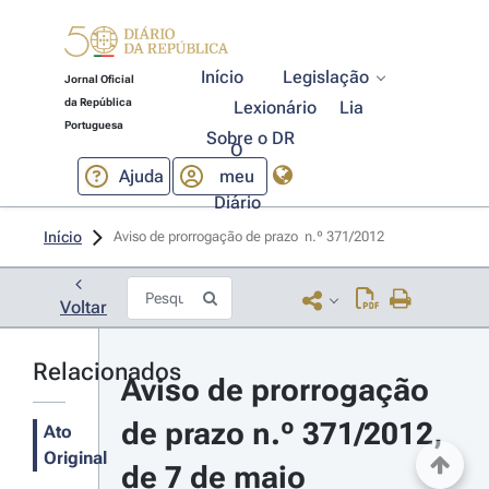
Início
Legislação
Jornal Oficial
da República
Lexionário
Lia
Portuguesa
Sobre o DR
O
Ajuda
meu
Diário
Início
Aviso de prorrogação de prazo  n.º 371/2012 
Voltar
Relacionados
Aviso de prorrogação 
de prazo n.º 371/2012, 
Ato
Original
de 7 de maio