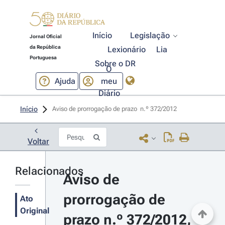
Início
Legislação
Jornal Oficial
da República
Lexionário
Lia
Portuguesa
Sobre o DR
O
Ajuda
meu
Diário
Início
Aviso de prorrogação de prazo  n.º 372/2012 
Voltar
Relacionados
Aviso de 
prorrogação de 
Ato
Original
prazo n.º 372/2012, 