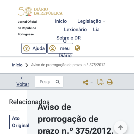
Início
Legislação
Jornal Oficial
da República
Lexionário
Lia
Portuguesa
Sobre o DR
O
Ajuda
meu
Diário
Início
Aviso de prorrogação de prazo  n.º 375/2012 
Voltar
Relacionados
Aviso de 
prorrogação de 
Ato
Original
prazo n.º 375/2012, 