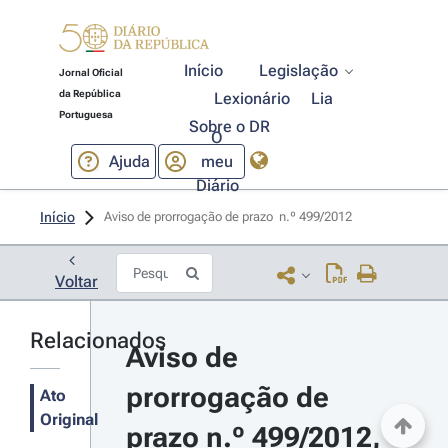
Início
Legislação
Jornal Oficial
da República
Lexionário
Lia
Portuguesa
Sobre o DR
O
Ajuda
meu
Diário
Início
Aviso de prorrogação de prazo  n.º 499/2012 
Voltar
Relacionados
Aviso de 
prorrogação de 
Ato
Original
prazo n.º 499/2012, 