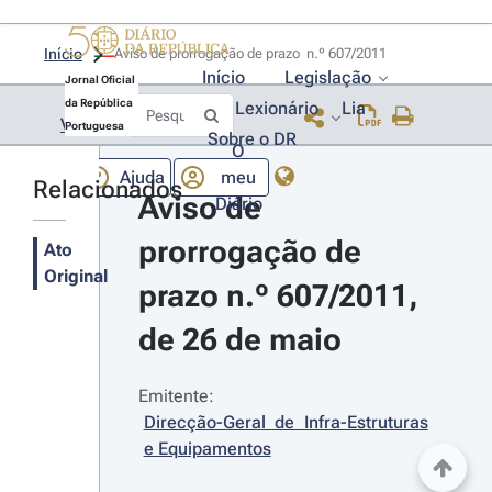
Início
Aviso de prorrogação de prazo  n.º 607/2011 
Início
Legislação
Jornal Oficial
da República
Lexionário
Lia
Voltar
Portuguesa
Sobre o DR
O
Ajuda
meu
Relacionados
Aviso de 
Diário
prorrogação de 
Ato
Original
prazo n.º 607/2011, 
de 26 de maio
Emitente:
Direcção-Geral de Infra-Estruturas 
e Equipamentos