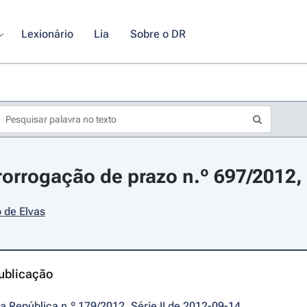
Lexionário
Lia
Sobre o DR
rorrogação de prazo n.º 697/2012,
 de Elvas
ublicação
da República n.º 179/2012, Série II de 2012-09-14