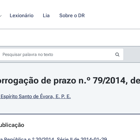
Lexionário
Lia
Sobre o DR
orrogação de prazo n.º 79/2014, de
Espírito Santo de Évora, E. P. E.
ublicação
da República n.º 20/2014, Série II de 2014-01-29