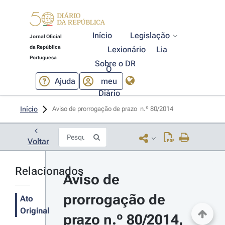
Início
Legislação
Jornal Oficial
da República
Lexionário
Lia
Portuguesa
Sobre o DR
O
Ajuda
meu
Diário
Início
Aviso de prorrogação de prazo  n.º 80/2014 
Voltar
Relacionados
Aviso de 
prorrogação de 
Ato
Original
prazo n.º 80/2014, 