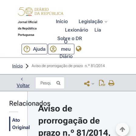
Início
Legislação
Jornal Oficial
da República
Lexionário
Lia
Portuguesa
Sobre o DR
O
Ajuda
meu
Diário
Início
Aviso de prorrogação de prazo  n.º 81/2014 
Voltar
Relacionados
Aviso de 
prorrogação de 
Ato
Original
prazo n.º 81/2014, 