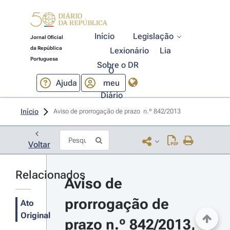
Início
Legislação
Jornal Oficial
da República
Lexionário
Lia
Portuguesa
Sobre o DR
O
Ajuda
meu
Diário
Início
Aviso de prorrogação de prazo  n.º 842/2013 
Voltar
Relacionados
Aviso de 
prorrogação de 
Ato
Original
prazo n.º 842/2013, 