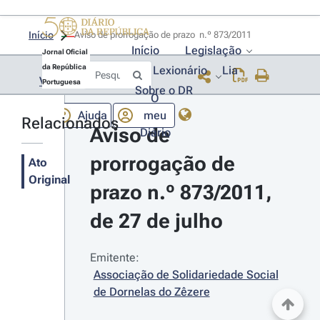
Início
Aviso de prorrogação de prazo  n.º 873/2011 
Início
Legislação
Jornal Oficial
da República
Lexionário
Lia
Voltar
Portuguesa
Sobre o DR
O
Ajuda
meu
Relacionados
Aviso de 
Diário
prorrogação de 
Ato
Original
prazo n.º 873/2011, 
de 27 de julho
Emitente:
Associação de Solidariedade Social 
de Dornelas do Zêzere