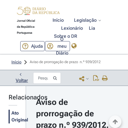
Início
Legislação
Jornal Oficial
da República
Lexionário
Lia
Portuguesa
Sobre o DR
O
Ajuda
meu
Diário
Início
Aviso de prorrogação de prazo  n.º 939/2012 
Voltar
Relacionados
Aviso de 
prorrogação de 
Ato
Original
prazo n.º 939/2012, 