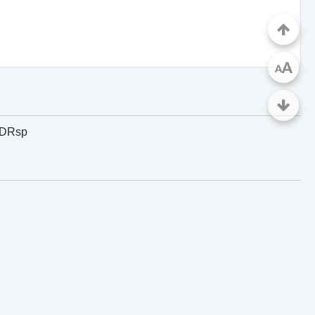
A
A
 CDRsp