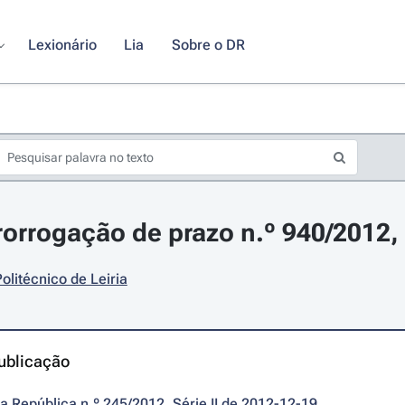
Lexionário
Lia
Sobre o DR
rorrogação de prazo n.º 940/2012
Politécnico de Leiria
ublicação
da República n.º 245/2012, Série II de 2012-12-19