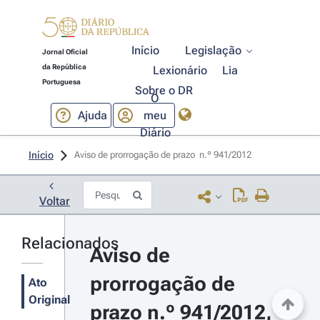
Início
Legislação
Jornal Oficial
da República
Lexionário
Lia
Portuguesa
Sobre o DR
O
Ajuda
meu
Diário
Início
Aviso de prorrogação de prazo  n.º 941/2012 
Voltar
Relacionados
Aviso de 
prorrogação de 
Ato
Original
prazo n.º 941/2012, 