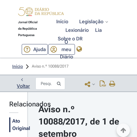
Início
Legislação
Jornal Oficial
da República
Lexionário
Lia
Portuguesa
Sobre o DR
O
Ajuda
meu
Diário
Início
Aviso n.º 10088/2017 
Voltar
Relacionados
Aviso n.º 
10088/2017, de 1 de 
Ato
Original
setembro