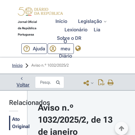
Início
Legislação
Jornal Oficial
da República
Lexionário
Lia
Portuguesa
Sobre o DR
O
Ajuda
meu
Diário
Início
Aviso n.º 1032/2025/2 
Voltar
Relacionados
Aviso n.º 
1032/2025/2, de 13 
Ato
Original
de janeiro