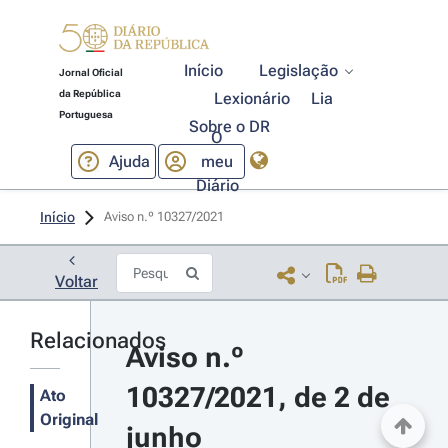
Início
Legislação
Jornal Oficial
da República
Lexionário
Lia
Portuguesa
Sobre o DR
O
Ajuda
meu
Diário
Início
Aviso n.º 10327/2021 
Voltar
Relacionados
Aviso n.º 
10327/2021, de 2 de 
Ato
Original
junho