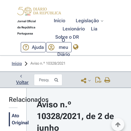
Início
Legislação
Jornal Oficial
da República
Lexionário
Lia
Portuguesa
Sobre o DR
O
Ajuda
meu
Diário
Início
Aviso n.º 10328/2021 
Voltar
Relacionados
Aviso n.º 
10328/2021, de 2 de 
Ato
Original
junho