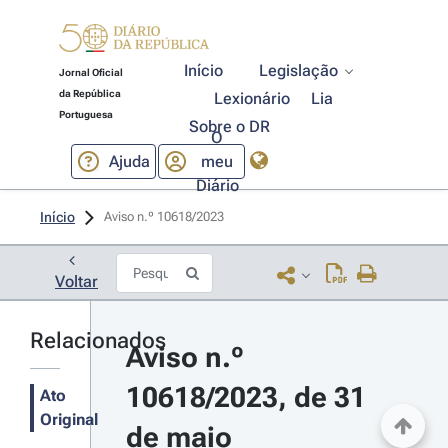
Início
Legislação
Jornal Oficial
da República
Lexionário
Lia
Portuguesa
Sobre o DR
O
Ajuda
meu
Diário
Início
Aviso n.º 10618/2023 
Voltar
Relacionados
Aviso n.º 
10618/2023, de 31 
Ato
Original
de maio