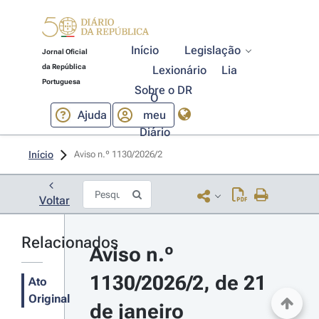
Início
Legislação
Jornal Oficial
da República
Lexionário
Lia
Portuguesa
Sobre o DR
O
Ajuda
meu
Diário
Início
Aviso n.º 1130/2026/2 
Voltar
Relacionados
Aviso n.º 
1130/2026/2, de 21 
Ato
Original
de janeiro