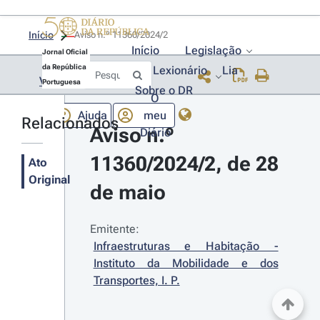
Início
Aviso n.º 11360/2024/2 
Início
Legislação
Jornal Oficial
da República
Lexionário
Lia
Voltar
Portuguesa
Sobre o DR
O
Ajuda
meu
Relacionados
Aviso n.º 
Diário
11360/2024/2, de 28 
Ato
Original
de maio
Emitente:
Infraestruturas e Habitação - 
Instituto da Mobilidade e dos 
Transportes, I. P.