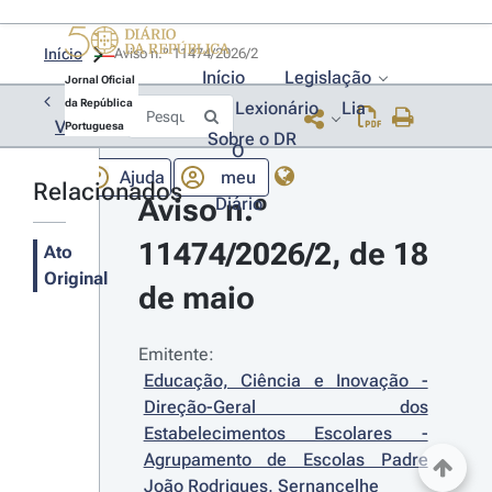
Início
Aviso n.º 11474/2026/2 
Início
Legislação
Jornal Oficial
da República
Lexionário
Lia
Voltar
Portuguesa
Sobre o DR
O
Ajuda
meu
Relacionados
Aviso n.º 
Diário
11474/2026/2, de 18 
Ato
Original
de maio
Emitente:
Educação, Ciência e Inovação - 
Direção-Geral dos 
Estabelecimentos Escolares - 
Agrupamento de Escolas Padre 
João Rodrigues, Sernancelhe