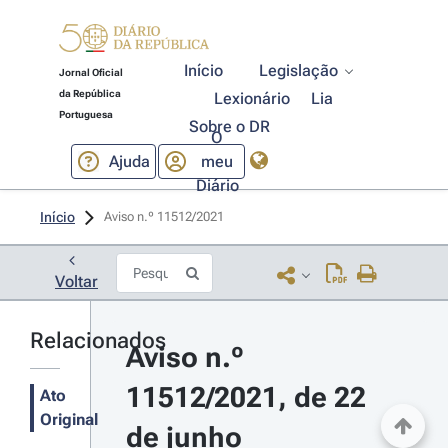
Início
Legislação
Jornal Oficial
da República
Lexionário
Lia
Portuguesa
Sobre o DR
O
Ajuda
meu
Diário
Início
Aviso n.º 11512/2021 
Voltar
Relacionados
Aviso n.º 
11512/2021, de 22 
Ato
Original
de junho